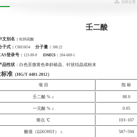
当前位置
壬二酸
中文别名：
杜鹃花酸
分子式：
分子量：
C9H16O4
188.22
CAS登录号：
:
123-99-9
EINECS
204-669-1
产品性状
：
白色至微黄色单斜棱晶、针状结晶或粉末
量标准
（HG/T 4481-2012）
项 目
指 标
壬二酸
% ≥
88.0
一元酸
% ≤
0.05
熔点
℃
103~107
酸值（以KOH计）
≤
587~594