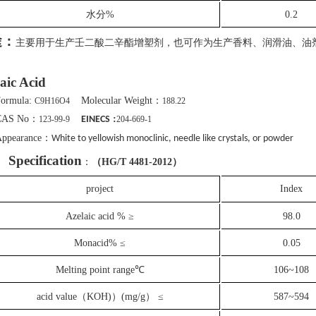
水分
%
0.2
途：
主要用于生产壬二酸二辛酯增塑剂，也可作为生产香料、润滑油、油
aic Acid
ormula:
Molecular Weight
：
C9H16O4
188.22
CAS No：
:
123-99-9
EINECS
204-669-1
Appearance：
White to yellowish monoclinic, needle like crystals, or powder
Specification
：
（HG/T 4481-2012）
project
I
ndex
Azelaic acid % ≥
98.0
Monacid% ≤
0.05
Melting point range
℃
106~108
acid value
（KOH)）(mg/g）
≤
587~594