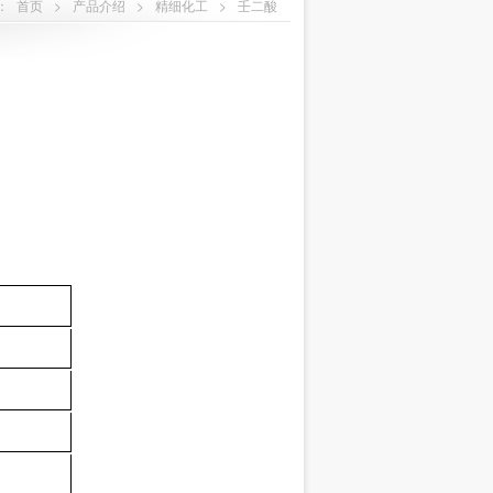
：
首页
>
产品介绍
>
精细化工
>
壬二酸