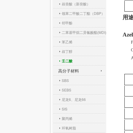
叔癸酸（新癸酸）
领苯二甲酸二丁酯（DBP）
用
邻甲酚
二苯基甲烷二异氰酸酯(MDI)
Azel
苯乙烯
F
叔丁醇
壬二酸
高分子材料
SBS
SEBS
尼龙6、尼龙66
SIS
聚丙烯
环氧树脂