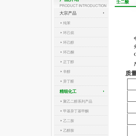
壬二酸
PRODUCT INTRODUCTION
大宗产品
纯苯
环己烷
环己醇
环己酮
正丁醇
辛醇
质
异丁醛
精细化工
聚乙二醇系列产品
甲基异丁基甲酮
乙二胺
乙醇胺