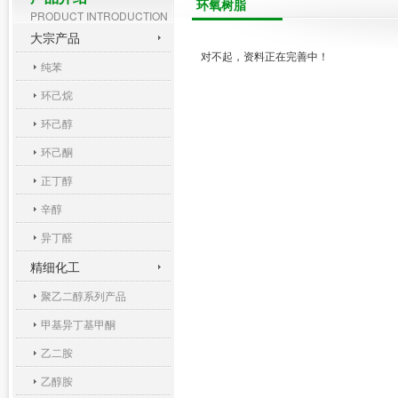
环氧树脂
PRODUCT INTRODUCTION
大宗产品
对不起，资料正在完善中！
纯苯
环己烷
环己醇
环己酮
正丁醇
辛醇
异丁醛
精细化工
聚乙二醇系列产品
甲基异丁基甲酮
乙二胺
乙醇胺