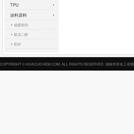
TPU
涂料原料
成膜助剂
新戊二醇
彩砂
COPYRIGHT © HUACUICHEM.COM. ALL RIGHTS RESERVED.
湖南华萃化工有限