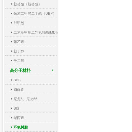
叔癸酸（新癸酸）
领苯二甲酸二丁酯（DBP）
邻甲酚
二苯基甲烷二异氰酸酯(MDI)
苯乙烯
叔丁醇
壬二酸
高分子材料
SBS
SEBS
尼龙6、尼龙66
SIS
聚丙烯
环氧树脂