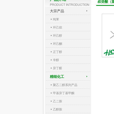
叔癸酸（
PRODUCT INTRODUCTION
大宗产品
纯苯
环己烷
环己醇
环己酮
正丁醇
辛醇
异丁醛
精细化工
聚乙二醇系列产品
甲基异丁基甲酮
乙二胺
乙醇胺