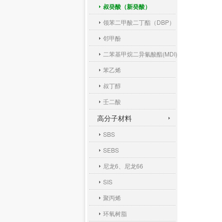
叔癸酸（新癸酸）
领苯二甲酸二丁酯（DBP）
邻甲酚
二苯基甲烷二异氰酸酯(MDI)
苯乙烯
叔丁醇
壬二酸
高分子材料
SBS
SEBS
尼龙6、尼龙66
SIS
聚丙烯
环氧树脂