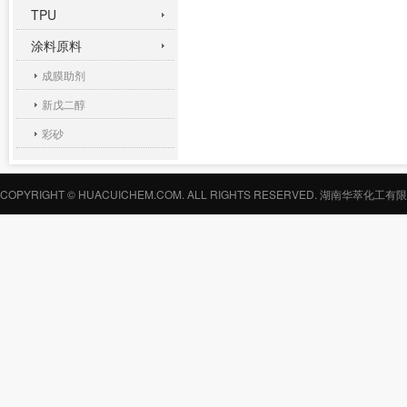
TPU
涂料原料
成膜助剂
新戊二醇
彩砂
COPYRIGHT © HUACUICHEM.COM. ALL RIGHTS RESERVED.
湖南华萃化工有限