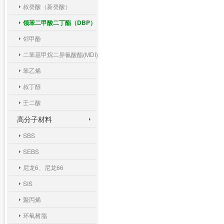
叔癸酸（新癸酸）
领苯二甲酸二丁酯（DBP）
邻甲酚
二苯基甲烷二异氰酸酯(MDI)
苯乙烯
叔丁醇
壬二酸
高分子材料
SBS
SEBS
尼龙6、尼龙66
SIS
聚丙烯
环氧树脂