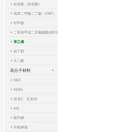
叔癸酸（新癸酸）
领苯二甲酸二丁酯（DBP）
邻甲酚
二苯基甲烷二异氰酸酯(MDI)
苯乙烯
叔丁醇
壬二酸
高分子材料
SBS
SEBS
尼龙6、尼龙66
SIS
聚丙烯
环氧树脂