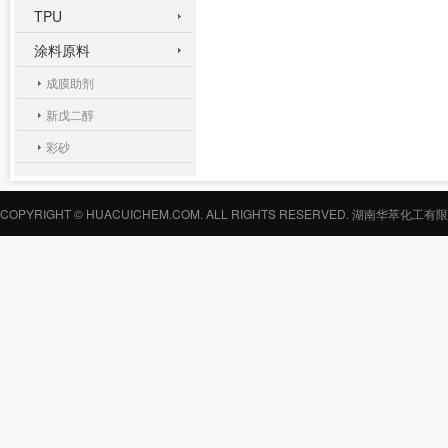
TPU
涂料原料
成膜助剂
新戊二醇
彩砂
COPYRIGHT © HUACUICHEM.COM. ALL RIGHTS RESERVED.
湖南华萃化工有限