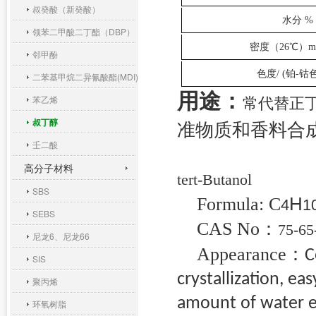
叔癸酸（新癸酸）
水分
% 
领苯二甲酸二丁酯（DBP）
密度（26
℃
）mg
邻甲酚
色度/ (铂-钴
二苯基甲烷二异氰酸酯(MDI)
用途：
苯乙烯
常代替正
叔丁醇
准物质
和
香料合
壬二酸
高分子材料
tert-Butanol
SBS
Formula:
C
H
4
1
SEBS
CAS No
：
75-65
尼龙6、尼龙66
Appearance
：
C
SIS
crystallization, ea
聚丙烯
amount of water ex
环氧树脂