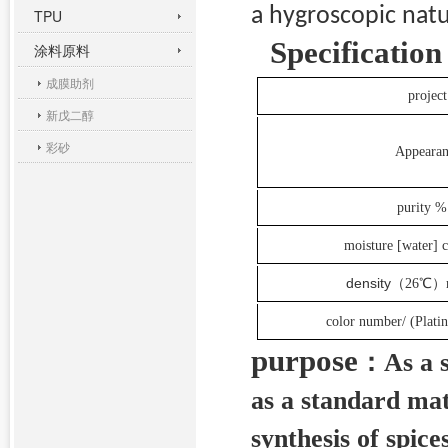
a hygroscopic natu
TPU
Specification
涂料原料
成膜助剂
project
新戊二醇
彩砂
Appearan
purity %
moisture [water] 
density
（26
℃
）m
color number/ (Plat
purpose
：
As a 
as a standard mat
synthesis of spices