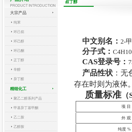
叔丁醇
PRODUCT INTRODUCTION
大宗产品
纯苯
环己烷
中文别名：
2-
环己醇
分子式：
环己酮
C4H1
正丁醇
CAS
登录号：
7
辛醇
产品性状
：
无
异丁醛
存在时则为液体
精细化工
质量标准
（
聚乙二醇系列产品
项 目
甲基异丁基甲酮
乙二胺
外 观
乙醇胺
纯度
% 