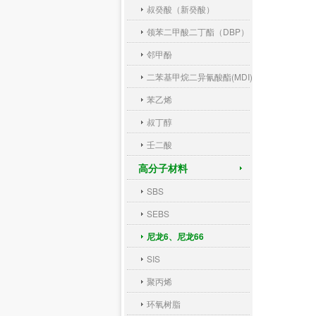
叔癸酸（新癸酸）
领苯二甲酸二丁酯（DBP）
邻甲酚
二苯基甲烷二异氰酸酯(MDI)
苯乙烯
叔丁醇
壬二酸
高分子材料
SBS
SEBS
尼龙6、尼龙66
SIS
聚丙烯
环氧树脂