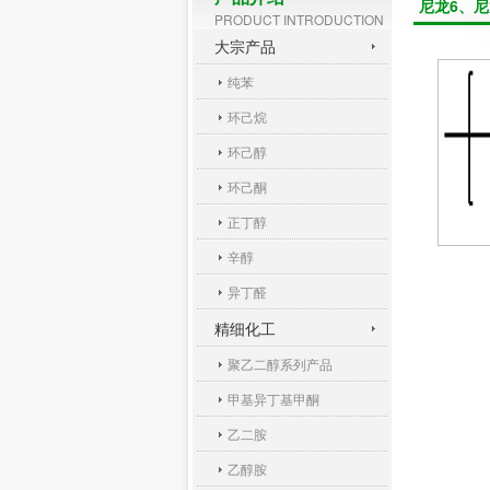
尼龙6、尼
PRODUCT INTRODUCTION
大宗产品
纯苯
环己烷
环己醇
环己酮
正丁醇
辛醇
异丁醛
精细化工
聚乙二醇系列产品
甲基异丁基甲酮
乙二胺
乙醇胺